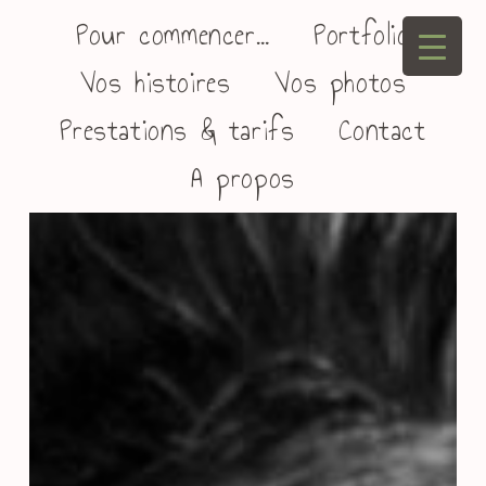
Pour commencer…
Portfolio
Vos histoires
Vos photos
Prestations & tarifs
Contact
A propos