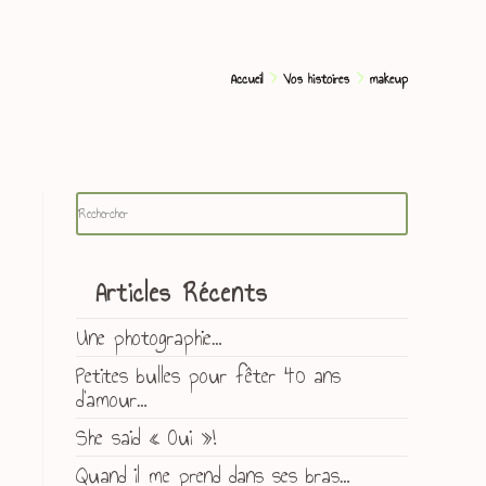
>
>
Accueil
Vos histoires
makeup
Articles Récents
Une photographie…
Petites bulles pour fêter 40 ans
d’amour…
She said « Oui »!
Quand il me prend dans ses bras…